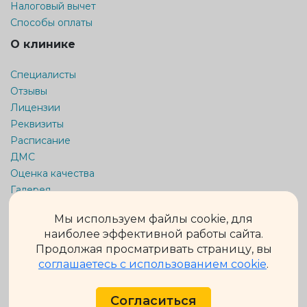
Налоговый вычет
Способы оплаты
О клинике
Специалисты
Отзывы
Лицензии
Реквизиты
Расписание
ДМС
Оценка качества
Галерея
Кратко о клинике
Мы используем файлы cookie, для
Карта сайта
наиболее эффективной работы сайта.
Продолжая просматривать страницу, вы
Информация на сайте не является публичной офертой.
Обращаем Ваше внимание на то, что данный интернет-сайт
соглашаетесь с использованием cookie
.
носит исключительно информационный характер и ни при
каких условиях не является публичной офертой,
определяемой положениями ч. 2 ст. 437 Гражданского кодекса
Согласиться
Российской Федерации.