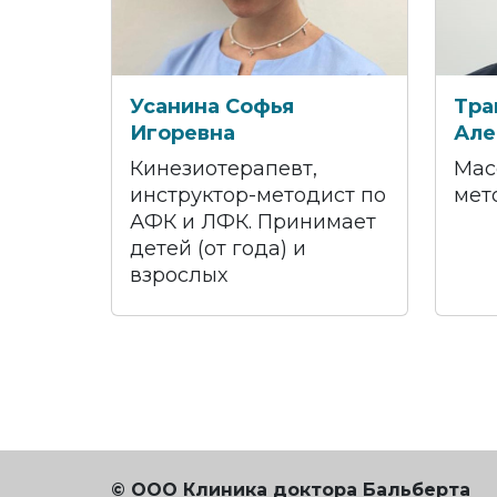
Усанина Софья
Тра
Игоревна
Але
Кинезиотерапевт,
Мас
инструктор-методист по
мет
АФК и ЛФК. Принимает
детей (от года) и
взрослых
© ООО Клиника доктора Бальберта