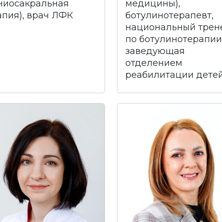
ниосакральная
медицины),
апия), врач ЛФК
ботулинотерапевт,
национальный трен
по ботулинотерапии
заведующая
отделением
реабилитации дете