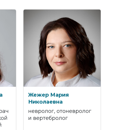
а
Жежер Мария
Николаевна
рач
невролог, отоневролог
кой
и вертебролог
й