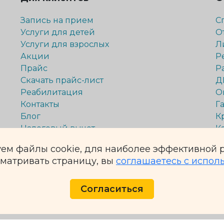
Запись на прием
С
Услуги для детей
О
Услуги для взрослых
Л
Акции
Р
Прайс
Р
Скачать прайс-лист
Д
Реабилитация
О
Контакты
Г
Блог
К
Налоговый вычет
К
Способы оплаты
ем файлы cookie, для наиболее эффективной р
матривать страницу, вы
соглашаетесь с испол
й. Обращаем Ваше внимание на то, что данный интернет-сайт носит
еделяемой положениями ч. 2 ст. 437 Гражданского кодекса Российс
Согласиться
ения услуг уточняйте у администраторов.
онсультация специалиста.