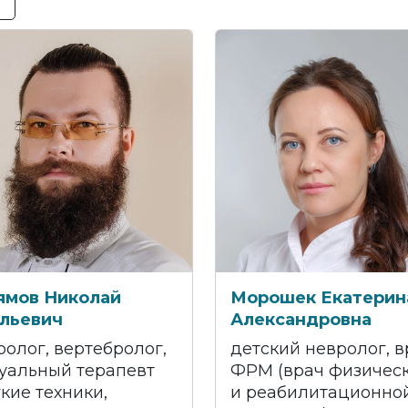
ямов Николай
Морошек Екатерин
льевич
Александровна
ролог, вертебролог,
детский невролог, в
уальный терапевт
ФРМ (врач физичес
гкие техники,
и реабилитационно