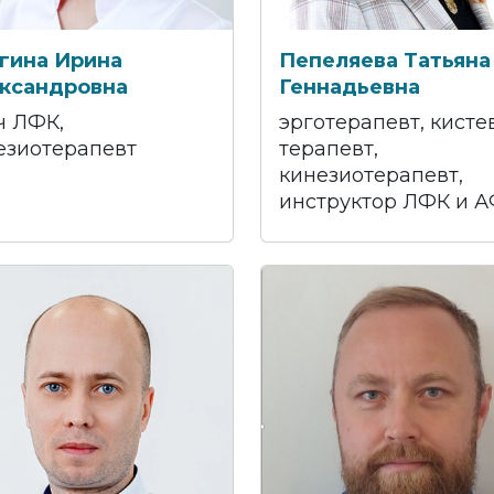
гина Ирина
Пепеляева Татьяна
ксандровна
Геннадьевна
ч ЛФК,
эрготерапевт, кисте
езиотерапевт
терапевт,
кинезиотерапевт,
инструктор ЛФК и 