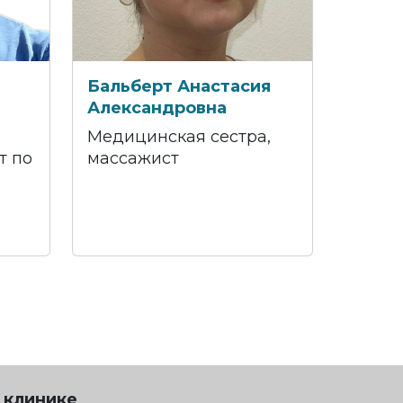
Бальберт Анастасия
Александровна
Медицинская сестра,
т по
массажист
 клинике