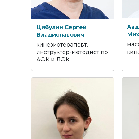
Авд
Цибулин Сергей
Мих
Владиславович
мас
кинезиотерапевт,
кин
инструктор-методист по
АФК и ЛФК