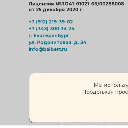
Лицензия №ЛО41-01021-66/00288008
от 25 декабря 2020 г.
+7 (912) 219-39-02
+7 (343) 300 34 24
г. Екатеринбург,
ул. Родонитовая, д. 34
info@balbert.ru
Мы использу
Продолжая прос
Информация на сайте не является публичной оферто
каких условиях не является публичной офертой, опр
Подробную информацию о стоимости и сроках выполн
Внимание! Имеются противопоказания. Необходима к
Политика конфиденциальности
Политика обработки cookie-файлов