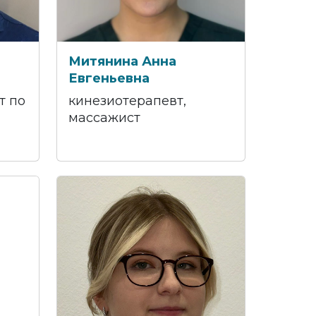
Митянина Анна
Евгеньевна
т по
кинезиотерапевт,
массажист