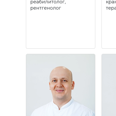
реабилитолог,
кра
рентгенолог
тер