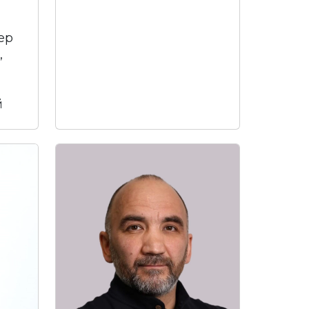
ер
,
й