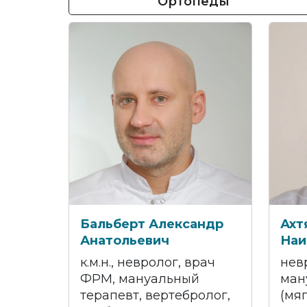
Ортопеды
Бальберт Александр
Ахт
Анатольевич
Наи
к.м.н., невролог, врач
нев
ФРМ, мануальный
ман
терапевт, вертебролог,
(мя