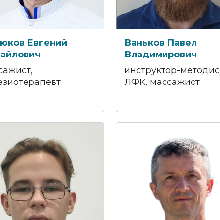
юков Евгений
Ваньков Павел
айлович
Владимирович
сажист,
инструктор-методис
езиотерапевт
ЛФК, массажист