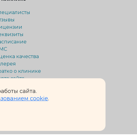
пециалисты
тзывы
ицензии
еквизиты
асписание
МС
ценка качества
алерея
ратко о клинике
арта сайта
аботы сайта.
ьзованием cookie
.
 исключительно информационный характер и ни при
кой Федерации.