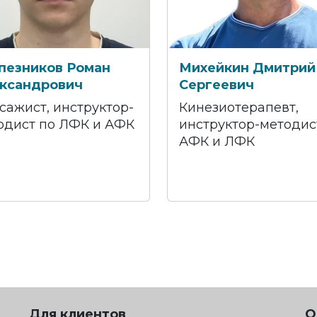
пезников Роман
Михейкин Дмитрий
ксандрович
Сергеевич
сажист, инструктор-
Кинезиотерапевт,
одист по ЛФК и АФК
инструктор-методис
АФК и ЛФК
Для клиентов
О