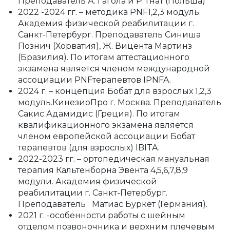
Преподаватель А. Гагола и Р. Гнат (Польша)
2022 -2024 гг. – методика PNF1,2,3 модуль.
Академия физической реабилитации г.
Санкт-Петербург. Преподаватель Синиша
Познич (Хорватия), Ж. Вицента Мартинз
(Бразилия). По итогам аттестационного
экзамена является членом международной
ассоциации PNFтерапевтов IPNFA.
2024 г. – концепция Бобат для взрослых 1,2,3
модуль.КинезиоПро г. Москва. Преподаватель
Сакис Адамидис (Греция). По итогам
квалификационного экзамена является
членом европейской ассоциации Бобат
терапевтов (для взрослых) IBITA.
2022-2023 гг. – ортопедическая мануальная
терапия Кальтенборна Эвента 4,5,6,7,8,9
модули. Академия физической
реабилитации г. Санкт-Петербург.
Преподаватель Матиас Буркет (Германия).
2021 г. -особенности работы с шейным
отделом позвоночника и верхним плечевым