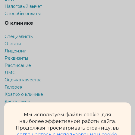
Налоговый вычет
Способы оплаты
О клинике
Специалисты
Отзывы
Лицензии
Реквизиты
Расписание
ДМС
Оценка качества
Галерея
Кратко о клинике
Карта сайта
Информация на сайте не является публичной офертой.
Мы используем файлы cookie, для
Обращаем Ваше внимание на то, что данный интернет-сайт
наиболее эффективной работы сайта.
носит исключительно информационный характер и ни при
Продолжая просматривать страницу, вы
каких условиях не является публичной офертой,
определяемой положениями ч. 2 ст. 437 Гражданского кодекса
соглашаетесь с использованием cookie
.