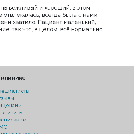
ень вежливый и хороший, в этом
е отвлекалась, всегда была с нами.
мени хватило. Пациент маленький,
ие, так что, в целом, всё нормально.
 клинике
пециалисты
тзывы
ицензии
еквизиты
асписание
МС