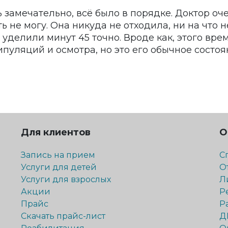
замечательно, всё было в порядке. Доктор оч
 не могу. Она никуда не отходила, ни на что н
уделили минут 45 точно. Вроде как, этого вре
пуляций и осмотра, но это его обычное состоян
Для клиентов
О
Запись на прием
С
Услуги для детей
О
Услуги для взрослых
Л
Акции
Р
Прайс
Р
Скачать прайс-лист
Д