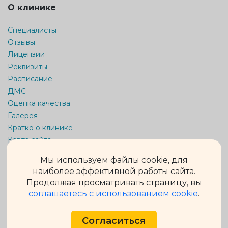
О клинике
Специалисты
Отзывы
Лицензии
Реквизиты
Расписание
ДМС
Оценка качества
Галерея
Кратко о клинике
Карта сайта
Мы используем файлы cookie, для
Информация на сайте не является публичной офертой.
Обращаем Ваше внимание на то, что данный интернет-сайт
наиболее эффективной работы сайта.
носит исключительно информационный характер и ни при
Продолжая просматривать страницу, вы
каких условиях не является публичной офертой,
определяемой положениями ч. 2 ст. 437 Гражданского кодекса
соглашаетесь с использованием cookie
.
Российской Федерации.
Подробную информацию о стоимости и сроках выполнения
услуг уточняйте у администраторов.
Согласиться
Внимание! Имеются противопоказания. Необходима