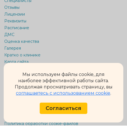
Специалисты
Отзывы
Лицензии
Реквизиты
Расписание
ДМС
Оценка качества
Галерея
Кратко о клинике
Карта сайта
Информация на сайте не является публичной офертой.
Мы используем файлы cookie, для
Обращаем Ваше внимание на то, что данный интернет-сайт
наиболее эффективной работы сайта.
носит исключительно информационный характер и ни при
каких условиях не является публичной офертой,
Продолжая просматривать страницу, вы
определяемой положениями ч. 2 ст. 437 Гражданского кодекса
соглашаетесь с использованием cookie
.
Российской Федерации.
Подробную информацию о стоимости и сроках выполнения
услуг уточняйте у администраторов.
Согласиться
Внимание! Имеются противопоказания. Необходима
консультация специалиста.
Политика конфиденциальности
Политика обработки cookie-файлов