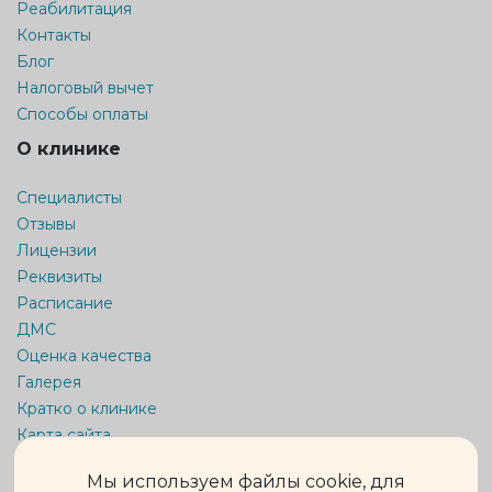
Реабилитация
Контакты
Блог
Налоговый вычет
Способы оплаты
О клинике
Специалисты
Отзывы
Лицензии
Реквизиты
Расписание
ДМС
Оценка качества
Галерея
Кратко о клинике
Карта сайта
Информация на сайте не является публичной офертой.
Мы используем файлы cookie, для