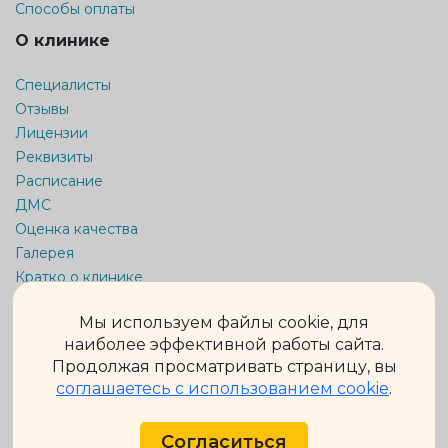
Способы оплаты
О клинике
Специалисты
Отзывы
Лицензии
Реквизиты
Расписание
ДМС
Оценка качества
Галерея
Кратко о клинике
Карта сайта
Мы используем файлы cookie, для
Информация на сайте не является публичной офертой.
наиболее эффективной работы сайта.
Обращаем Ваше внимание на то, что данный интернет-сайт
Продолжая просматривать страницу, вы
носит исключительно информационный характер и ни при
соглашаетесь с использованием cookie
.
каких условиях не является публичной офертой,
определяемой положениями ч. 2 ст. 437 Гражданского кодекса
Российской Федерации.
Подробную информацию о стоимости и сроках выполнения
Согласиться