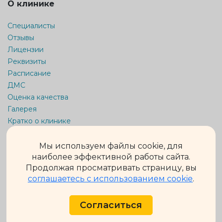
О клинике
Специалисты
Отзывы
Лицензии
Реквизиты
Расписание
ДМС
Оценка качества
Галерея
Кратко о клинике
Карта сайта
Мы используем файлы cookie, для
Информация на сайте не является публичной офертой.
наиболее эффективной работы сайта.
Обращаем Ваше внимание на то, что данный интернет-сайт
Продолжая просматривать страницу, вы
носит исключительно информационный характер и ни при
каких условиях не является публичной офертой,
соглашаетесь с использованием cookie
.
определяемой положениями ч. 2 ст. 437 Гражданского кодекса
Российской Федерации.
Подробную информацию о стоимости и сроках выполнения
Согласиться
услуг уточняйте у администраторов.
Внимание! Имеются противопоказания. Необходима