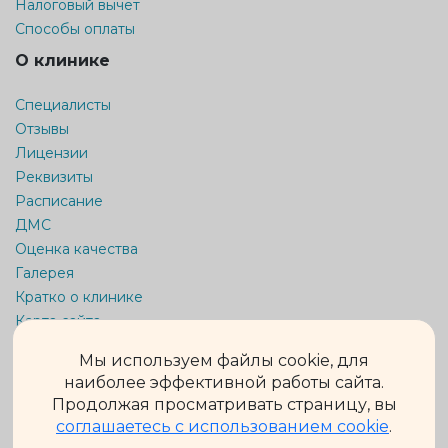
Налоговый вычет
Способы оплаты
О клинике
Специалисты
Отзывы
Лицензии
Реквизиты
Расписание
ДМС
Оценка качества
Галерея
Кратко о клинике
Карта сайта
Мы используем файлы cookie, для
Информация на сайте не является публичной офертой.
Обращаем Ваше внимание на то, что данный интернет-сайт
наиболее эффективной работы сайта.
носит исключительно информационный характер и ни при
Продолжая просматривать страницу, вы
каких условиях не является публичной офертой,
определяемой положениями ч. 2 ст. 437 Гражданского кодекса
соглашаетесь с использованием cookie
.
Российской Федерации.