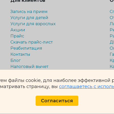
Для клиентов
О
Запись на прием
С
Услуги для детей
О
Услуги для взрослых
Л
Акции
Р
Прайс
Р
Скачать прайс-лист
Д
Реабилитация
О
Контакты
Г
Блог
К
Налоговый вычет
К
Способы оплаты
ем файлы cookie, для наиболее эффективной р
матривать страницу, вы
соглашаетесь с испол
й. Обращаем Ваше внимание на то, что данный интернет-сайт носит
еделяемой положениями ч. 2 ст. 437 Гражданского кодекса Российс
Согласиться
ения услуг уточняйте у администраторов.
онсультация специалиста.