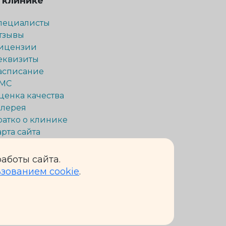
 клинике
пециалисты
тзывы
ицензии
еквизиты
асписание
МС
ценка качества
алерея
ратко о клинике
арта сайта
аботы сайта.
ьзованием cookie
.
 исключительно информационный характер и ни при
кой Федерации.