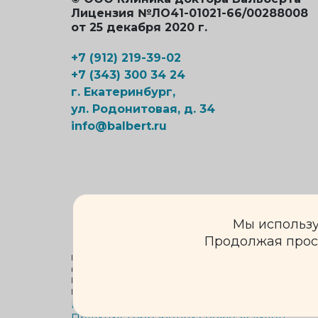
Лицензия №ЛО41-01021-66/00288008
от 25 декабря 2020 г.
+7 (912) 219-39-02
+7 (343) 300 34 24
г. Екатеринбург,
ул. Родонитовая, д. 34
info@balbert.ru
Мы использу
Продолжая прос
Информация на сайте не является публичной оферто
каких условиях не является публичной офертой, опр
Подробную информацию о стоимости и сроках выполн
Внимание! Имеются противопоказания. Необходима к
Политика конфиденциальности