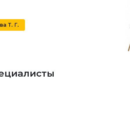
а Т. Г.
ециалисты