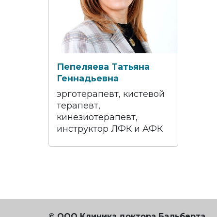
Пепеляева Татьяна
Геннадьевна
эрготерапевт, кистевой
терапевт,
кинезиотерапевт,
инструктор ЛФК и АФК
© ООО Клиника доктора Бальберта